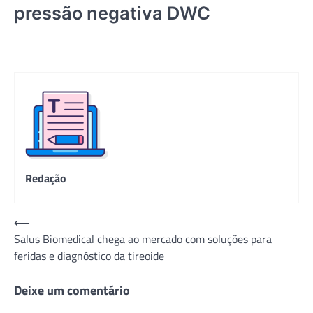
pressão negativa DWC
Redação
Navegação
⟵
Salus Biomedical chega ao mercado com soluções para
de
feridas e diagnóstico da tireoide
Post
Deixe um comentário