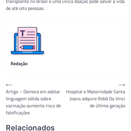
transplante no Brasil e uma única doação pode salvar a vida
de até oito pessoas.
Redação
Navegação
⟵
⟶
Artigo – Demora em adotar
Hospital e Maternidade Santa
de
linguagem sólida sobre
Joana adquire Robô Da Vinci
Post
vacinação aumenta risco de
de última geração
falsificações
Relacionados