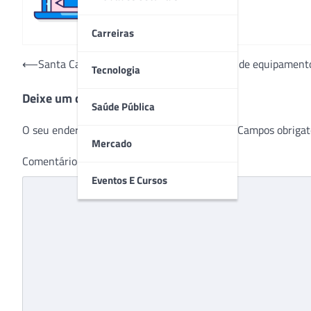
Carreiras
Navegação
⟵
Santa Casa de Porto Alegre recebe doação de equipamento
Tecnologia
de
Deixe um comentário
Post
Saúde Pública
O seu endereço de e-mail não será publicado.
Campos obrigat
Mercado
Comentário
*
Eventos E Cursos