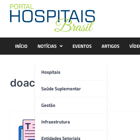
Skip
to
content
INÍCIO
NOTÍCIAS
EVENTOS
ARTIGOS
VÍDE
Hospitais
doacao-touca-1
Saúde Suplementar
Gestão
Infraestrutura
Redação
Entidades Setoriais