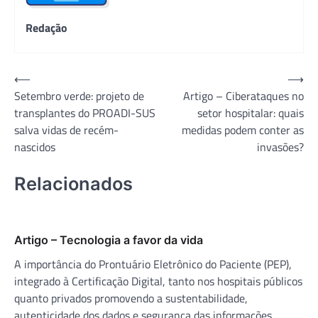
Redação
Navegação
⟵
⟶
Setembro verde: projeto de
Artigo – Ciberataques no
de
transplantes do PROADI-SUS
setor hospitalar: quais
Post
salva vidas de recém-
medidas podem conter as
nascidos
invasões?
Relacionados
Artigo – Tecnologia a favor da vida
A importância do Prontuário Eletrônico do Paciente (PEP),
integrado à Certificação Digital, tanto nos hospitais públicos
quanto privados promovendo a sustentabilidade,
autenticidade dos dados e segurança das informações