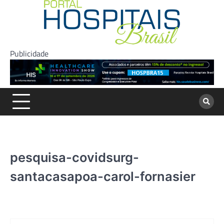
Skip
to
content
Publicidade
pesquisa-covidsurg-
santacasapoa-carol-fornasier