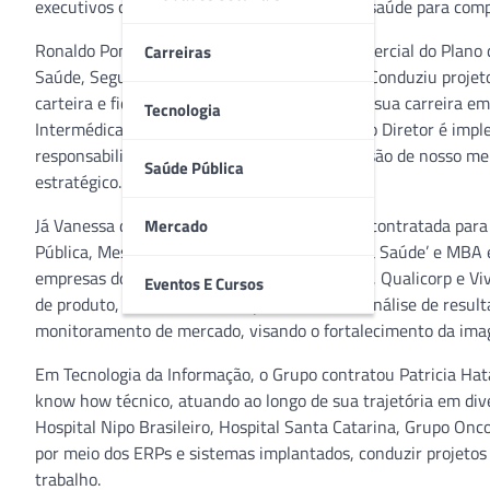
executivos com vasta experiência na área da saúde para compor
Ronaldo Pontes Martins é o novo Diretor Comercial do Plano 
Carreiras
Saúde, Seguro de Saúde e Gestão Comercial. Conduziu projet
carteira e fidelização de clientes, construindo sua carreira 
Tecnologia
Intermédica e Medial Saúde. A missão do novo Diretor é imple
responsabilidade, a fim de consolidar a expansão de nosso 
Saúde Pública
estratégico.
Já Vanessa de Carvalho Arruda do Amaral foi contratada pa
Mercado
Pública, Mestrado em ‘Gestão em Negócios da Saúde’ e MBA 
empresas do ramo, como UnitedHealth Group, Qualicorp e Vives
Eventos E Cursos
de produto, envolvendo acompanhamento e análise de resulta
monitoramento de mercado, visando o fortalecimento da im
Em Tecnologia da Informação, o Grupo contratou Patricia Hat
know how técnico, atuando ao longo de sua trajetória em dive
Hospital Nipo Brasileiro, Hospital Santa Catarina, Grupo Onc
por meio dos ERPs e sistemas implantados, conduzir projetos
trabalho.