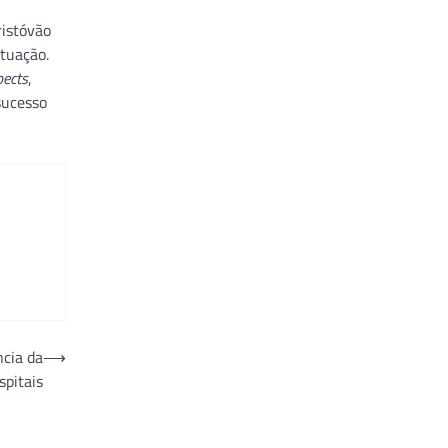
ristóvão
atuação.
pects
,
sucesso
ncia da
⟶
spitais