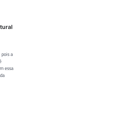
tural
 pois a
é
om essa
uda