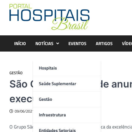
Skip
to
content
INÍCIO
NOTÍCIAS
EVENTOS
ARTIGOS
VÍDE
Hospitais
GESTÃO
São Cristóvão Saúde anun
Saúde Suplementar
executivos
Gestão
09/06/2021
Infraestrutura
O Grupo São Cristóvão Saúde, sempre em busca da excelência
Entidades Setoriais