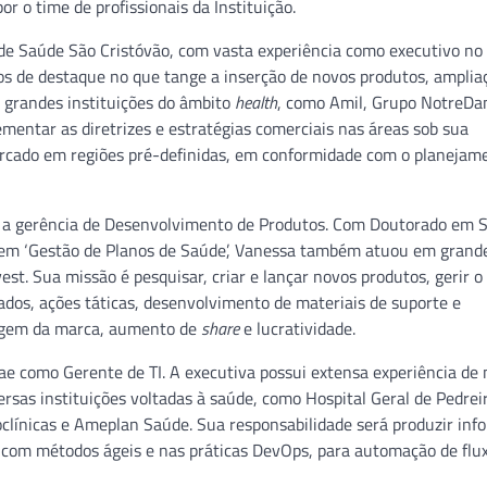
 o time de profissionais da Instituição.
de Saúde São Cristóvão, com vasta experiência como executivo no
os de destaque no que tange a inserção de novos produtos, amplia
em grandes instituições do âmbito
health
, como Amil, Grupo NotreD
mentar as diretrizes e estratégias comerciais nas áreas sob sua
mercado em regiões pré-definidas, em conformidade com o planejam
ra a gerência de Desenvolvimento de Produtos. Com Doutorado em 
em ‘Gestão de Planos de Saúde’, Vanessa também atuou em grand
t. Sua missão é pesquisar, criar e lançar novos produtos, gerir o 
dos, ações táticas, desenvolvimento de materiais de suporte e
agem da marca, aumento de
share
e lucratividade.
ae como Gerente de TI. A executiva possui extensa experiência de
rsas instituições voltadas à saúde, como Hospital Geral de Pedrei
oclínicas e Ameplan Saúde. Sua responsabilidade será produzir in
 com métodos ágeis e nas práticas DevOps, para automação de flu