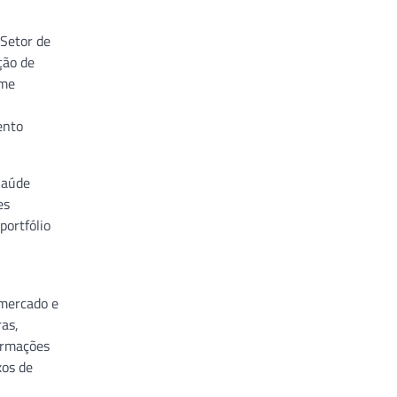
 Setor de
ção de
ame
ento
Saúde
es
portfólio
 mercado e
ras,
formações
xos de