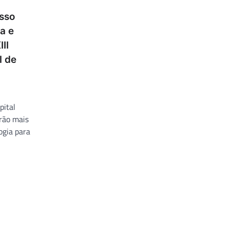
esso
a e
II
l de
pital
rão mais
ogia para