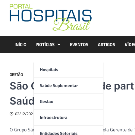
Skip
to
content
INÍCIO
NOTÍCIAS
EVENTOS
ARTIGOS
VÍDE
Hospitais
GESTÃO
São Cristóvão Saúde part
Saúde Suplementar
Saúde”
Gestão
02/12/2021
Infraestrutura
O Grupo São Cristóvão Saúde, representado pela Gerente de Te
Entidades Setoriais