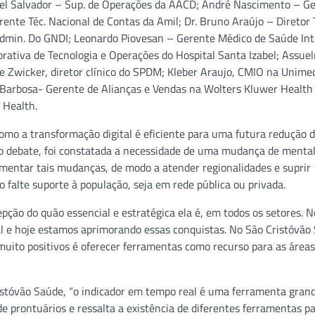
uel Salvador – Sup. de Operações da AACD; André Nascimento – G
ente Téc. Nacional de Contas da Amil; Dr. Bruno Araújo – Diretor 
Admin. Do GNDI; Leonardo Piovesan – Gerente Médico de Saúde Int
rativa de Tecnologia e Operações do Hospital Santa Izabel; Assue
e Zwicker, diretor clínico do SPDM; Kleber Araujo, CMIO na Unimed
 Barbosa- Gerente de Alianças e Vendas na Wolters Kluwer Health
 Health.
omo a transformação digital é eficiente para uma futura redução d
 o debate, foi constatada a necessidade de uma mudança de menta
mentar tais mudanças, de modo a atender regionalidades e suprir
 falte suporte à população, seja em rede pública ou privada.
epção do quão essencial e estratégica ela é, em todos os setores. N
al e hoje estamos aprimorando essas conquistas. No São Cristóvão
uito positivos é oferecer ferramentas como recurso para as áreas
stóvão Saúde, “o indicador em tempo real é uma ferramenta grandi
 de prontuários e ressalta a existência de diferentes ferramentas p