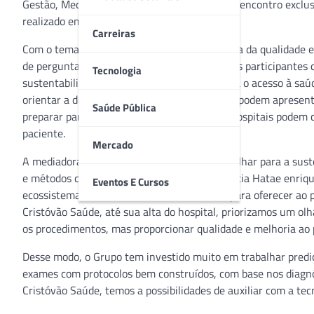
Gestão, Medicina e Engenharia, participou do encontro exclus
realizado em 18 de novembro.
Carreiras
Com o tema “O impacto e avanços da melhoria da qualidade e d
de perguntas, lideradas por Tânia Machado. Os participantes
Tecnologia
sustentabilidade econômica do sistema e para o acesso à saú
orientar a decisão clínica; como as mudanças podem apresenta
Saúde Pública
preparar para isso, além de recursos que os hospitais podem 
paciente.
Mercado
A mediadora ressaltou a necessidade de um olhar para a sust
e métodos que apoiem a decisão clínica. Patrícia Hatae enri
Eventos E Cursos
ecossistema criado no São Cristóvão Saúde para oferecer ao
Cristóvão Saúde, até sua alta do hospital, priorizamos um olh
os procedimentos, mas proporcionar qualidade e melhoria ao p
Desse modo, o Grupo tem investido muito em trabalhar prediçõ
exames com protocolos bem construídos, com base nos diagnós
Cristóvão Saúde, temos a possibilidades de auxiliar com a tecn