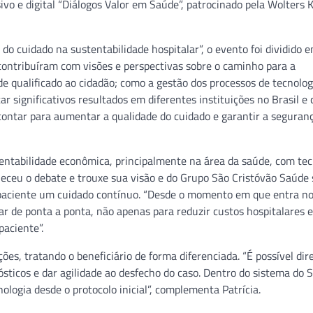
ivo e digital “Diálogos Valor em Saúde”, patrocinado pela Wolters 
o cuidado na sustentabilidade hospitalar”, o evento foi dividido 
 contribuíram com visões e perspectivas sobre o caminho para a
de qualificado ao cidadão; como a gestão dos processos de tecnolo
r significativos resultados em diferentes instituições no Brasil e
contar para aumentar a qualidade do cuidado e garantir a seguran
entabilidade econômica, principalmente na área da saúde, com tec
queceu o debate e trouxe sua visão e do Grupo São Cristóvão Saúde
 paciente um cuidado contínuo. “Desde o momento em que entra n
ar de ponta a ponta, não apenas para reduzir custos hospitalares e
aciente”.
es, tratando o beneficiário de forma diferenciada. “É possível dir
ticos e dar agilidade ao desfecho do caso. Dentro do sistema do 
ologia desde o protocolo inicial”, complementa Patrícia.