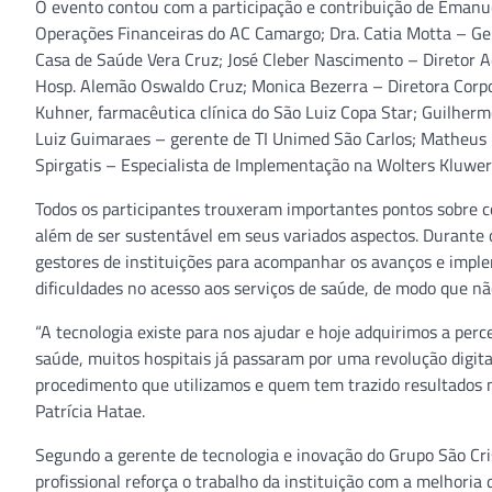
O evento contou com a participação e contribuição de Eman
Operações Financeiras do AC Camargo; Dra. Catia Motta – Ger
Casa de Saúde Vera Cruz; José Cleber Nascimento – Diretor 
Hosp. Alemão Oswaldo Cruz; Monica Bezerra – Diretora Corpo
Kuhner, farmacêutica clínica do São Luiz Copa Star; Guilherm
Luiz Guimaraes – gerente de TI Unimed São Carlos; Matheus
Spirgatis – Especialista de Implementação na Wolters Kluwer
Todos os participantes trouxeram importantes pontos sobre c
além de ser sustentável em seus variados aspectos. Durante
gestores de instituições para acompanhar os avanços e imple
dificuldades no acesso aos serviços de saúde, de modo que não
“A tecnologia existe para nos ajudar e hoje adquirimos a perc
saúde, muitos hospitais já passaram por uma revolução digit
procedimento que utilizamos e quem tem trazido resultados m
Patrícia Hatae.
Segundo a gerente de tecnologia e inovação do Grupo São Cri
profissional reforça o trabalho da instituição com a melhoria