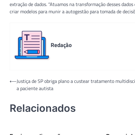
extração de dados. “Atuamos na transformação desses dados d
criar modelos para munir a autogestão para tomada de decisões
Redação
Navegação
⟵
Justiça de SP obriga plano a custear tratamento multidisci
a paciente autista
de
Post
Relacionados