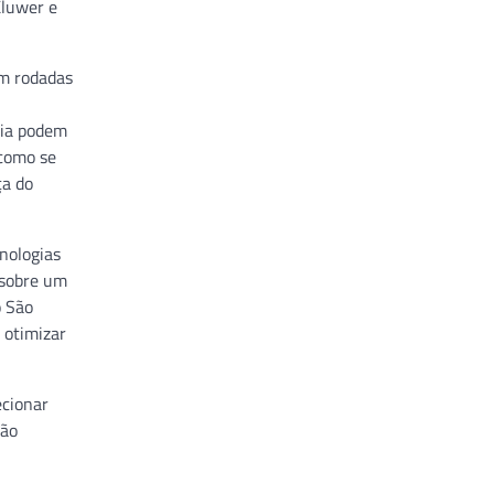
Kluwer e
em rodadas
gia podem
 como se
ça do
nologias
 sobre um
o São
 otimizar
ecionar
São