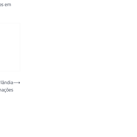
mos em
lândia
⟶
rnações