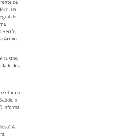
erente de
Técn. Da
egral do
lma
 Recife;
 e Armin
e custos,
lidade dos
o setor da
 Saúde, o
”, informa
osa”. A
ara