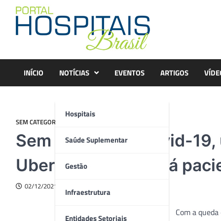
Skip
to
content
INÍCIO
NOTÍCIAS
EVENTOS
ARTIGOS
VÍDE
Hospitais
SEM CATEGORIA
Sem pacientes Covid-19,
Saúde Suplementar
Uberlândia receberá paci
Gestão
02/12/2021
Infraestrutura
Com a queda c
Entidades Setoriais