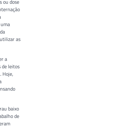
s ou dose
Internação
a
m uma
ida
tilizar as
er a
de leitos
. Hoje,
a
ensando
rau baixo
abalho de
beram