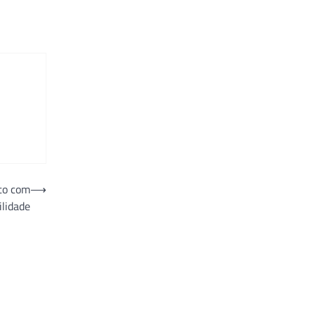
to com
⟶
ilidade