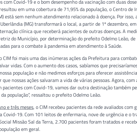
os com Covid-19 e o bom desempenho da vacinação com duas dose
 resultou em uma cobertura de 71,95% da população, o Centro de 
M) está sem nenhum atendimento relacionado à doença. Por isso, 
 Uberlândia (MG) transformará o local, a partir de 1º dezembro, e
ternação clínica que receberá pacientes de outras doenças. A med
retriz do Município, por determinação do prefeito Odelmo Leão, de u
riadas para o combate à pandemia em atendimento à Saúde.
o CIM foi mais uma das inúmeras ações da Prefeitura para combat
lvar vidas. Com o aumento dos casos, sabíamos que precisaríamos 
nossa população e não medimos esforços para oferecer assistência
 que nossas ações salvaram a vida de várias pessoas. Agora, com 
m pacientes com Covid-19, vamos dar outra destinação também p
da população”, ressaltou o prefeito Odelmo Leão.
no e três meses
, o CIM recebeu pacientes da rede avaliados com g
 Covid-19. Com 101 leitos de enfermaria, nove de urgência e o tr
Social Missão Sal da Terra, 2.700 pacientes foram tratados e rece
 população em geral.