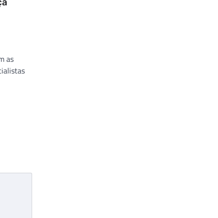
ça
m as
ialistas