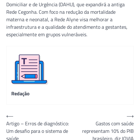
Domiciliar e de Urgência (DAHU), que expandirá a antiga
Rede Cegonha. Com foco na redução da mortalidade
materna e neonatal, a Rede Alyne visa melhorar a
infraestrutura e a qualidade do atendimento a gestantes,
especialmente em grupos vulneráveis.
Redação
Navegação
⟵
⟶
Artigo – Erros de diagnóstico:
Gastos com saúde
de
Um desafio para o sistema de
representam 10% do PIB
Post
saúde
brasileiro, diz IQVIA