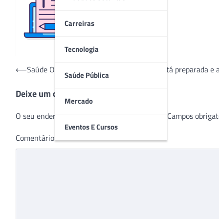
Redação
Carreiras
Tecnologia
Navegação
⟵
Saúde Ocupacional da Unimed Chapecó está preparada e a
Saúde Pública
de
Deixe um comentário
Post
Mercado
O seu endereço de e-mail não será publicado.
Campos obrigat
Eventos E Cursos
Comentário
*