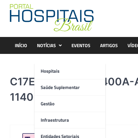
Skip
to
content
INÍCIO
NOTÍCIAS
EVENTOS
ARTIGOS
VÍDE
Hospitais
C17E0ADD-78EC-400A-
Saúde Suplementar
1140×641
Gestão
Infraestrutura
Entidades Setoriais