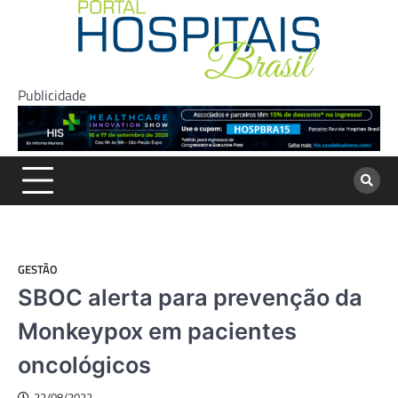
Skip
to
content
Publicidade
GESTÃO
SBOC alerta para prevenção da
Monkeypox em pacientes
oncológicos
22/08/2022