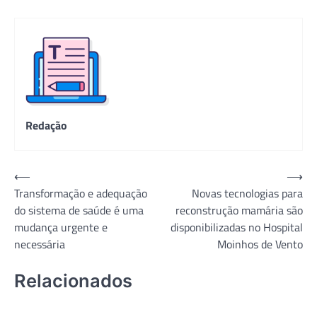
Redação
Navegação
⟵
⟶
Transformação e adequação
Novas tecnologias para
de
do sistema de saúde é uma
reconstrução mamária são
Post
mudança urgente e
disponibilizadas no Hospital
necessária
Moinhos de Vento
Relacionados