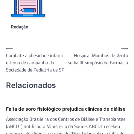
Redação
Navegação
⟵
⟶
Combate à obesidade infantil
Hospital Moinhos de Vento
de
é tema de campanha da
sedia III Simpósio de Farmácia
Post
Sociedade de Pediatria de SP
Relacionados
Falta de soro fisiológico prejudica clínicas de diálise
Associação Brasileira dos Centros de Diálise e Transplantes
(ABCDT) notificou o Ministério da Saúde. ABCDT recebeu
denúncia de clínicas de mais de 25 cidades sobre a falta de