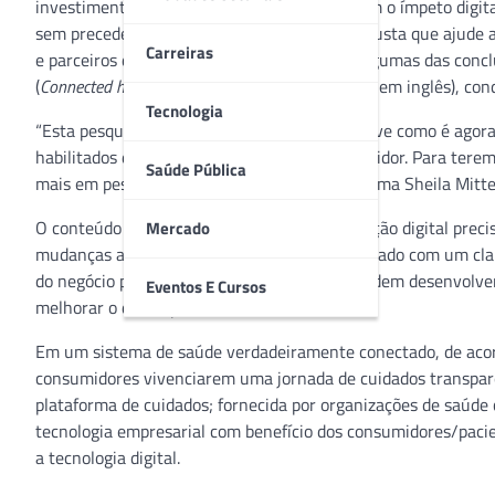
investimentos tecnológicos para aproveitarem o ímpeto digit
sem precedentes exigem uma abordagem robusta que ajude a 
Carreiras
e parceiros do sistema de saúde. Essas são algumas das concl
(
Connected health: the new reality for healthcare
, em inglês), co
Tecnologia
“Esta pesquisa de liderança conceitual descreve como é agor
habilitados digitalmente e focados no consumidor. Para terem
Saúde Pública
mais em pessoas e transformação digital”, afirma Sheila Mitte
O conteúdo destacou ainda que a transformação digital preci
Mercado
mudanças ao longo do tempo. Quando combinado com um claro
do negócio principal, os sistemas de saúde podem desenvolver
Eventos E Cursos
melhorar o desempenho.
Em um sistema de saúde verdadeiramente conectado, de acor
consumidores vivenciarem uma jornada de cuidados transparen
plataforma de cuidados; fornecida por organizações de saúd
tecnologia empresarial com benefício dos consumidores/pacie
a tecnologia digital.