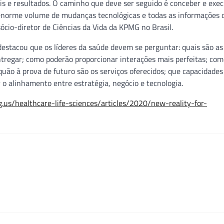
is e resultados. O caminho que deve ser seguido é conceber e exe
 enorme volume de mudanças tecnológicas e todas as informações 
 sócio-diretor de Ciências da Vida da KPMG no Brasil.
destacou que os líderes da saúde devem se perguntar: quais são as
ntregar; como poderão proporcionar interações mais perfeitas; co
quão à prova de futuro são os serviços oferecidos; que capacidades
 o alinhamento entre estratégia, negócio e tecnologia.
g.us/healthcare-life-sciences/articles/2020/new-reality-for-