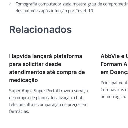
Navegação
⟵
Tomografia computadorizada mostra grau de compromet
dos pulmões após infecção por Covid-19
de
Post
Relacionados
Hapvida lançará plataforma
AbbVie e 
para solicitar desde
Formam Al
atendimentos até compra de
em Doença
medicação
Principalment
Coronavírus e
Super App e Super Portal trazem serviço
hemorrágica.
de compra de planos, localização, chat,
teleconsulta e comparação de preços em
farmácias.