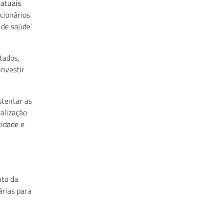
 atuais
cionários
 de saúde’
tados,
investir
stentar as
alização
cidade e
nto da
árias para