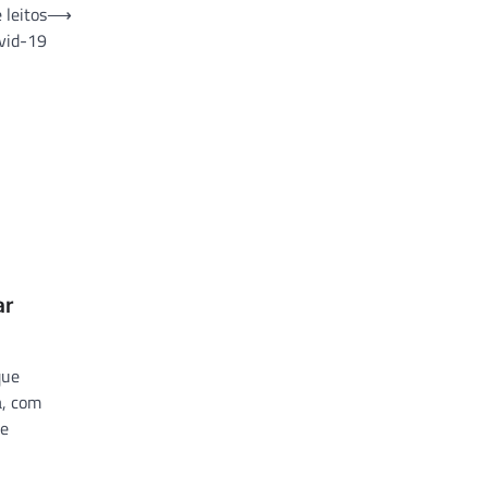
 leitos
⟶
vid-19
ar
que
a, com
 e