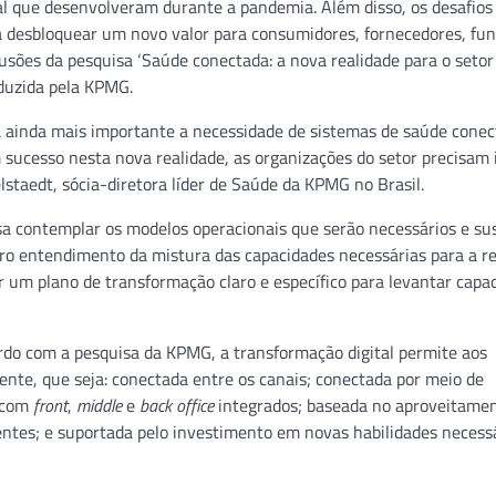
al que desenvolveram durante a pandemia. Além disso, os desafios
desbloquear um novo valor para consumidores, fornecedores, fun
usões da pesquisa ‘Saúde conectada: a nova realidade para o setor
nduzida pela KPMG.
a ainda mais importante a necessidade de sistemas de saúde conec
 sucesso nesta nova realidade, as organizações do setor precisam 
lstaedt, sócia-diretora líder de Saúde da KPMG no Brasil.
sa contemplar os modelos operacionais que serão necessários e su
 entendimento da mistura das capacidades necessárias para a re
 um plano de transformação claro e específico para levantar capa
do com a pesquisa da KPMG, a transformação digital permite aos
te, que seja: conectada entre os canais; conectada por meio de
e com
front
,
middle
e
back office
integrados; baseada no aproveitame
ntes; e suportada pelo investimento em novas habilidades necess