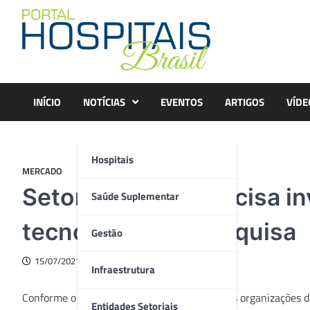
Skip
to
content
INÍCIO
NOTÍCIAS
EVENTOS
ARTIGOS
VÍDE
Hospitais
MERCADO
Setor de saúde precisa i
Saúde Suplementar
tecnologia, diz pesquisa
Gestão
15/07/2021
Infraestrutura
Conforme o pico da Covid-19 fica para trás, as organizações 
Entidades Setoriais