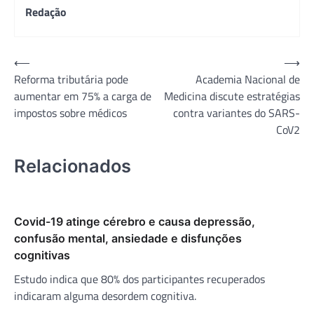
Redação
Navegação
⟵
⟶
Reforma tributária pode
Academia Nacional de
de
aumentar em 75% a carga de
Medicina discute estratégias
Post
impostos sobre médicos
contra variantes do SARS-
CoV2
Relacionados
Covid-19 atinge cérebro e causa depressão,
confusão mental, ansiedade e disfunções
cognitivas
Estudo indica que 80% dos participantes recuperados
indicaram alguma desordem cognitiva.