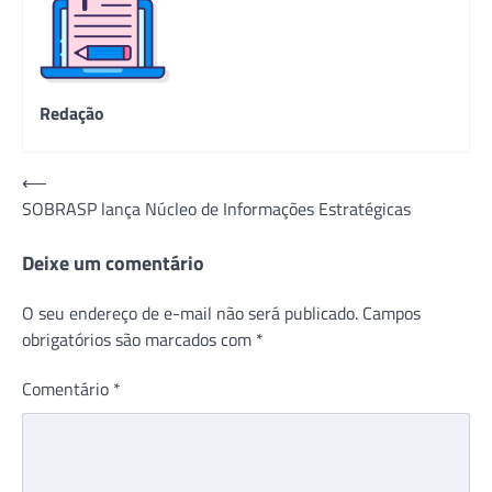
Redação
Navegação
⟵
SOBRASP lança Núcleo de Informações Estratégicas
de
Post
Deixe um comentário
O seu endereço de e-mail não será publicado.
Campos
obrigatórios são marcados com
*
Comentário
*