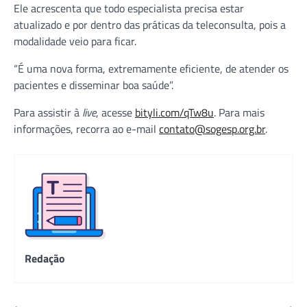
Ele acrescenta que todo especialista precisa estar
atualizado e por dentro das práticas da teleconsulta, pois a
modalidade veio para ficar.
“É uma nova forma, extremamente eficiente, de atender os
pacientes e disseminar boa saúde”.
Para assistir à
live
, acesse
bityli.com/qTw8u
. Para mais
informações, recorra ao e-mail
contato@sogesp.org.br
.
Redação