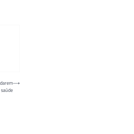
idarem
⟶
a saúde