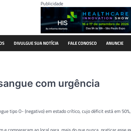
Publicidade
OS
DIVULGUE SUA NOTÍCIA
FALE CONOSCO
ANUNCIE
sangue com urgência
e tipo O- (negativo) em estado crítico, cujo déficit está em 50%,
em e compareçam ao local para, mais do que nunca, praticar esse g