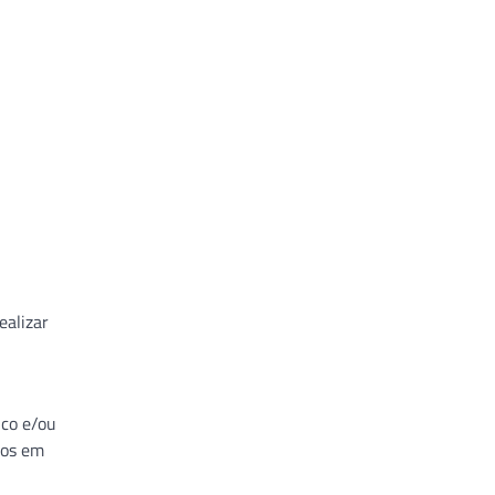
ealizar
ico e/ou
tos em