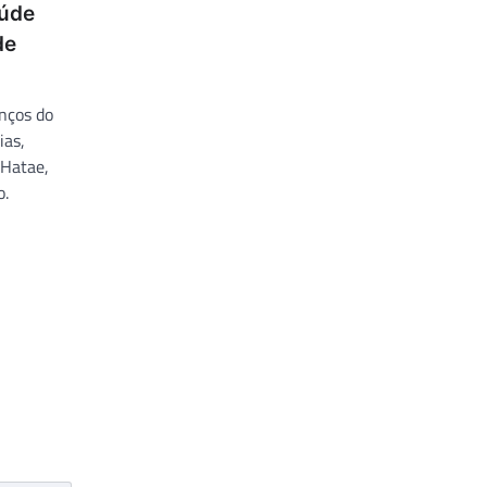
aúde
de
anços do
ias,
 Hatae,
o.