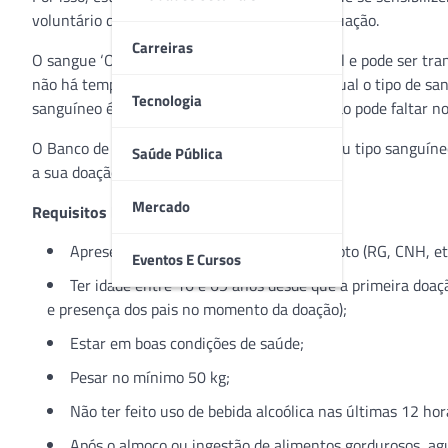
voluntário de doar sangue e reverter essa situação.
Carreiras
O sangue ‘O negativo’ é considerado universal e pode ser tr
não há tempo para exames que comprovem qual o tipo de sangue 
Tecnologia
sanguíneo é de fundamental importância e não pode faltar n
O Banco de Sangue de São Paulo alerta: “O seu tipo sanguíneo
Saúde Pública
a sua doação o quanto antes”!
Mercado
Requisitos básicos para doação de sangue:
Apresentar um documento oficial com foto (RG, CNH, et
Eventos E Cursos
Ter idade entre 16 e 69 anos desde que a primeira doaç
e presença dos pais no momento da doação);
Estar em boas condições de saúde;
Pesar no mínimo 50 kg;
Não ter feito uso de bebida alcoólica nas últimas 12 hor
Após o almoço ou ingestão de alimentos gordurosos, agu