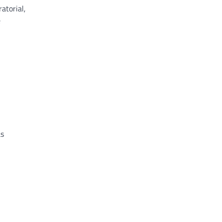
atorial,
e
as