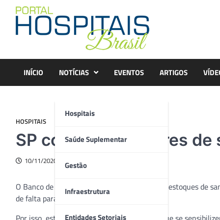
Skip
to
content
INÍCIO
NOTÍCIAS
EVENTOS
ARTIGOS
VÍDE
Hospitais
HOSPITAIS
SP convoca doadores de 
Saúde Suplementar
10/11/2020
Gestão
O Banco de Sangue de São Paulo está com os estoques de sangu
Infraestrutura
de falta para casos emergenciais.
Entidades Setoriais
Por isso, está convocando os doadores para que se sensibiliz