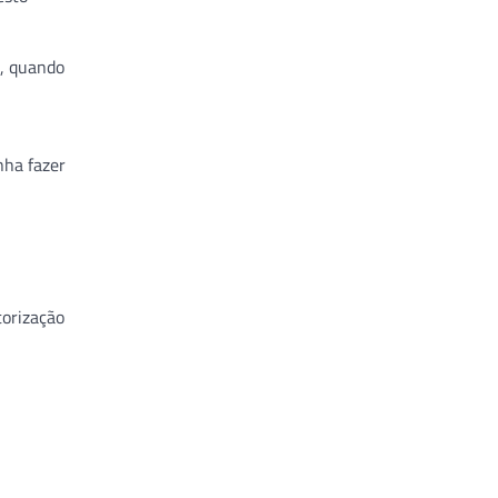
a, quando
nha fazer
torização