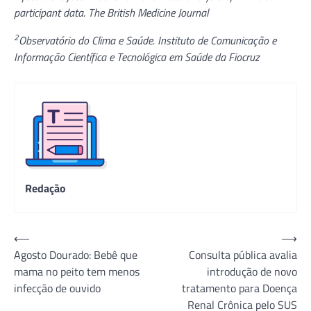
participant data. The British Medicine Journal
2
Observatório do Clima e Saúde. Instituto de Comunicação e
Informação Científica e Tecnológica em Saúde da Fiocruz
Redação
Navegação
⟵
⟶
Agosto Dourado: Bebê que
Consulta pública avalia
de
mama no peito tem menos
introdução de novo
Post
infecção de ouvido
tratamento para Doença
Renal Crônica pelo SUS