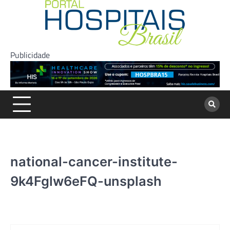
Skip
to
content
Publicidade
national-cancer-institute-
9k4Fglw6eFQ-unsplash