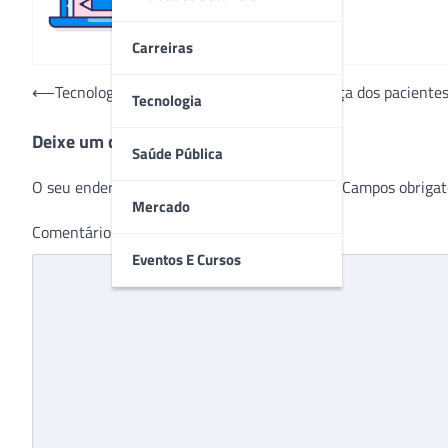
Carreiras
Navegação
⟵
Tecnologia à beira do leito amplia segurança dos paciente
Tecnologia
de
Deixe um comentário
Post
Saúde Pública
O seu endereço de e-mail não será publicado.
Campos obrigat
Mercado
Comentário
*
Eventos E Cursos