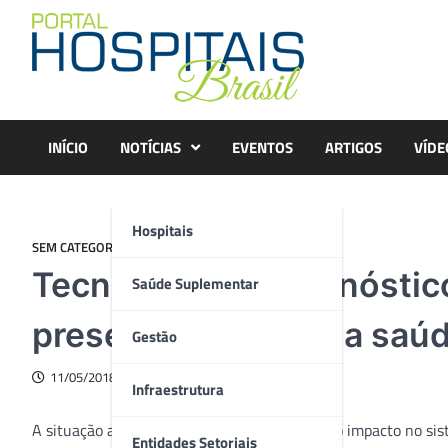
Skip
to
content
INÍCIO
NOTÍCIAS
EVENTOS
ARTIGOS
VÍDE
Hospitais
SEM CATEGORIA
Tecnologia de diagnóstic
Saúde Suplementar
presente e futuro da saú
Gestão
11/05/2018
Infraestrutura
A situação atual, os avanços, os benefícios e o impacto no si
Entidades Setoriais