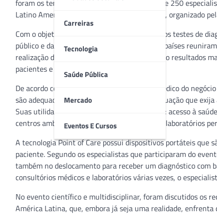
foram os temas centrais que reuniram mais de 250 especialist
Latino Americano de Point of Care em Bogotá, organizado pel
Carreiras
Com o objetivo de demonstrar os benefícios dos testes de diag
público e da saúde da Colômbia e de outros 8 países reunira
Tecnologia
realização de exames laboratoriais, entregando resultados 
pacientes e custos no sistema de saúde.
Saúde Pública
De acordo com o Dr. Luis González, Diretor Médico do negócio
são adequados para qualquer ambiente ou situação que exija a
Mercado
Suas utilidades incluem o uso do autocuidado; acesso à saú
centros ambulatoriais de baixa complexidade; laboratórios peri
Eventos E Cursos
A tecnologia Point of Care possui dispositivos portáteis que
paciente. Segundo os especialistas que participaram do even
também no deslocamento para receber um diagnóstico com base
consultórios médicos e laboratórios várias vezes, o especialis
No evento científico e multidisciplinar, foram discutidos os r
América Latina, que, embora já seja uma realidade, enfrenta