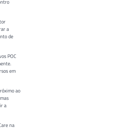
ontro
tor
rar a
ento de
ivos POC
mente.
ursos em
próximo ao
, mas
r a
 Care na