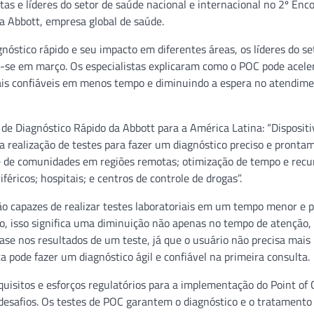
as e líderes do setor de saúde nacional e internacional no 2º Enc
a Abbott, empresa global de saúde.
nóstico rápido e seu impacto em diferentes áreas, os líderes do se
m-se em março. Os especialistas explicaram como o POC pode acele
mais confiáveis em menos tempo e diminuindo a espera no atendim
 de Diagnóstico Rápido da Abbott para a América Latina: “Disposit
 realização de testes para fazer um diagnóstico preciso e pronta
de de comunidades em regiões remotas; otimização de tempo e rec
féricos; hospitais; e centros de controle de drogas”.
 são capazes de realizar testes laboratoriais em um tempo menor e 
to, isso significa uma diminuição não apenas no tempo de atenção
 nos resultados de um teste, já que o usuário não precisa mais i
ta pode fazer um diagnóstico ágil e confiável na primeira consulta.
equisitos e esforços regulatórios para a implementação do Point of
 desafios. Os testes de POC garantem o diagnóstico e o tratamento