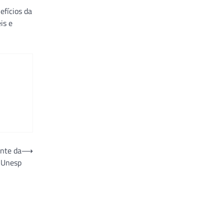
efícios da
is e
ente da
⟶
-Unesp