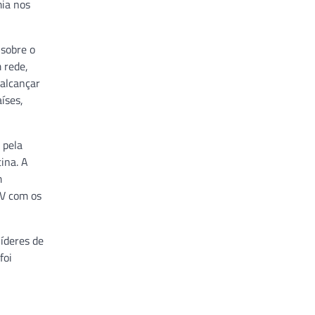
mia nos
 sobre o
 rede,
 alcançar
íses,
 pela
ina. A
m
IV com os
íderes de
foi