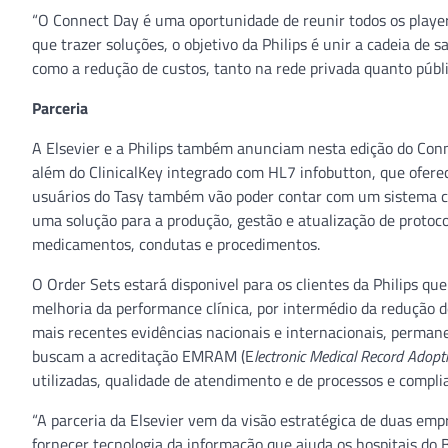
“O Connect Day é uma oportunidade de reunir todos os player
que trazer soluções, o objetivo da Philips é unir a cadeia de
como a redução de custos, tanto na rede privada quanto públic
Parceria
A Elsevier e a Philips também anunciam nesta edição do Con
além do ClinicalKey integrado com HL7 infobutton, que oferec
usuários do Tasy também vão poder contar com um sistema com
uma solução para a produção, gestão e atualização de proto
medicamentos, condutas e procedimentos.
O Order Sets estará disponivel para os clientes da Philips qu
melhoria da performance clínica, por intermédio da redução d
mais recentes evidências nacionais e internacionais, perman
buscam a acreditação EMRAM (E
lectronic Medical Record Adopt
utilizadas, qualidade de atendimento e de processos e compli
“A parceria da Elsevier vem da visão estratégica de duas em
fornecer tecnologia da informação que ajuda os hospitais do B