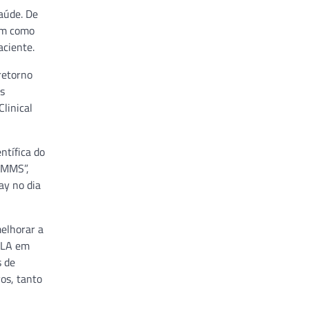
aúde. De
tem como
aciente.
retorno
s
Clinical
ntífica do
HIMMS”,
ay no dia
melhorar a
EALA em
s de
os, tanto