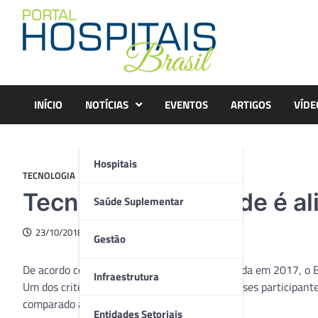
Skip
to
content
INÍCIO
NOTÍCIAS
EVENTOS
ARTIGOS
VÍDE
Hospitais
TECNOLOGIA
Tecnologia em saúde é al
Saúde Suplementar
23/10/2018
Gestão
De acordo com pesquisa da Bloomberg realizada em 2017, o Bra
Infraestrutura
Um dos critérios adotados para analisar os países participant
comparado ao PIB per capta.
Entidades Setoriais