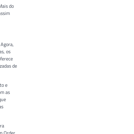
Mais do
assim
 Agora,
as, os
oferece
izadas de
to e
om as
que
as
ara
om Order