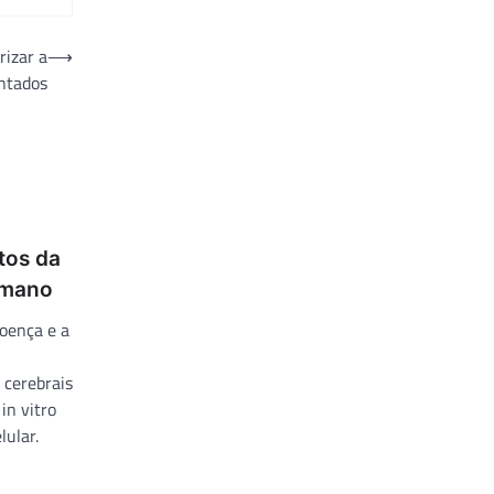
rizar a
⟶
antados
tos da
umano
oença e a
 cerebrais
in vitro
ular.