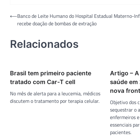
Navegação
⟵
Banco de Leite Humano do Hospital Estadual Materno-Inf
recebe doação de bombas de extração
de
Post
Relacionados
Brasil tem primeiro paciente
Artigo – A
tratado com Car-T cell
saúde em 
nova front
No mês de alerta para a leucemia, médicos
discutem o tratamento por terapia celular.
Objetivo dos c
sequestrar o 
enfermeiros e 
essenciais pa
pacientes.