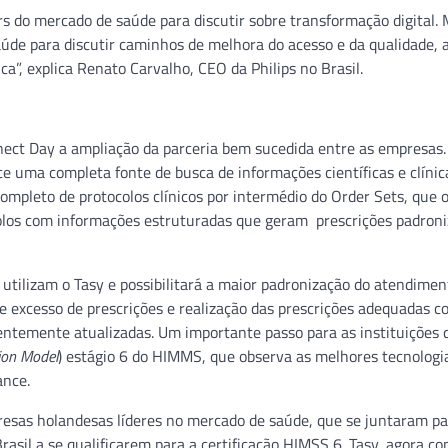
s do mercado de saúde para discutir sobre transformação digital. 
 saúde para discutir caminhos de melhora do acesso e da qualidade, 
a”, explica Renato Carvalho, CEO da Philips no Brasil.
nect Day a ampliação da parceria bem sucedida entre as empresas.
e uma completa fonte de busca de informações científicas e clínic
pleto de protocolos clínicos por intermédio do Order Sets, que 
colos com informações estruturadas que geram prescrições padron
e utilizam o Tasy e possibilitará a maior padronização do atendimen
e excesso de prescrições e realização das prescrições adequadas c
entemente atualizadas. Um importante passo para as instituições 
ion Model
) estágio 6 do HIMMS, que observa as melhores tecnologi
ance.
presas holandesas líderes no mercado de saúde, que se juntaram p
rasil a se qualificarem para a certificação HIMSS 6. Tasy, agora c