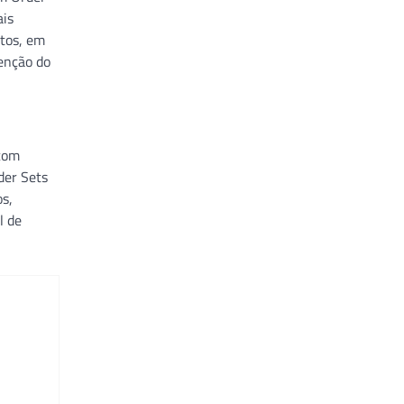
ais
ntos, em
tenção do
 com
der Sets
os,
l de