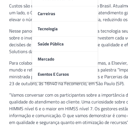
Custos são um grande desafio para a saúde no Brasil. Atualme
um lado, o Governo Federal precisa garantir o atendimento ga
Carreiras
elevar o número de clientes e ganhar eficiência, reduzindo o
Tecnologia
Nesse panorama, instituições de saúde têm na tecnologia seu 
sobre o investimento. “Os gestores de saúde investem cada 
Saúde Pública
decisões de investimento para obter ganhos de qualidade e efic
Solutions da Elsevier.
Mercado
Para colaborar com a mudança destes paradigmas, a Elsevier, 
mundo e referência na área de saúde, realiza a palestra “Imp
Eventos E Cursos
ministrada por Tim Morris, Diretor de Produtos e Parcerias 
23 de outubro, às 16h40 na Fecomercio, em São Paulo (SP).
“Vamos conversar com os participantes sobre a importância do
qualidade do atendimento ao cliente. Uma curiosidade sobre 
HIMMS nível 6 e o maior em HIMSS nível 7. Os gestores estão
informação e comunicação. O que vamos demonstrar é como os
em qualidade e segurança quanto em otimização de recursos”,