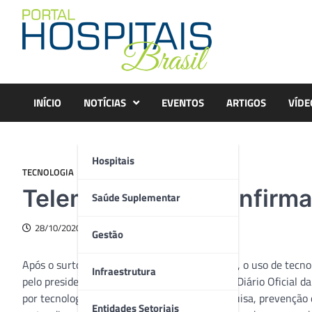
Skip
to
content
INÍCIO
NOTÍCIAS
EVENTOS
ARTIGOS
VÍDE
Hospitais
TECNOLOGIA
Telemedicina se confirm
Saúde Suplementar
28/10/2020
Gestão
Após o surto pandêmico que assolou o mundo, o uso de tecnolo
Infraestrutura
pelo presidente Jair Bolsonaro e publicada no Diário Oficial 
por tecnologias para fins de assistência, pesquisa, prevençã
Entidades Setoriais