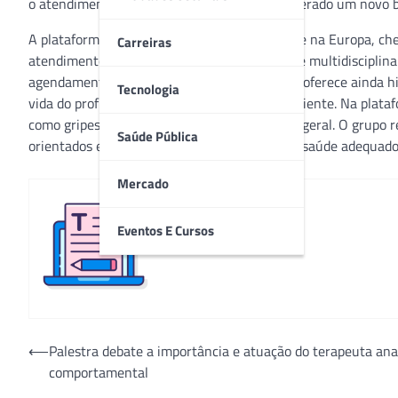
o atendimento médico online pode ser considerado um novo br
A plataforma Iron, que já tinha um nome forte na Europa, ch
Carreiras
atendimentos. O grupo conta com uma equipe multidisciplinar
agendamento prévio de consulta. Além disso, oferece ainda hi
Tecnologia
vida do profissional de saúde, quanto a do paciente. Na plata
como gripes, dores de cabeça e mal-estar em geral. O grupo 
Saúde Pública
orientados e encaminhados para o serviço de saúde adequado
Mercado
Eventos E Cursos
Redação
Navegação
⟵
Palestra debate a importância e atuação do terapeuta anal
comportamental
de