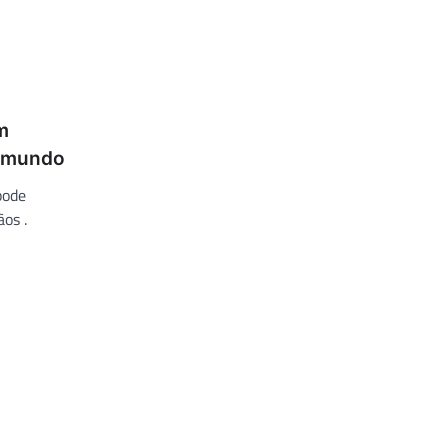
m
o mundo
pode
os .