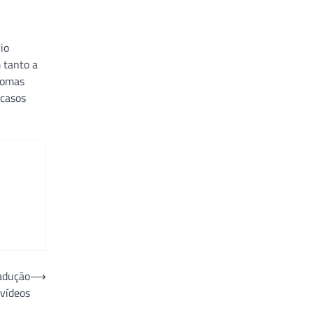
io
 tanto a
ntomas
 casos
radução
⟶
 vídeos