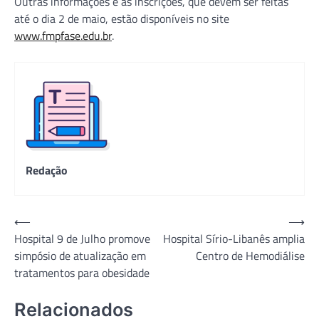
Outras informações e as inscrições, que devem ser feitas
até o dia 2 de maio, estão disponíveis no site
www.fmpfase.edu.br
.
Redação
Navegação
⟵
⟶
Hospital 9 de Julho promove
Hospital Sírio-Libanês amplia
de
simpósio de atualização em
Centro de Hemodiálise
Post
tratamentos para obesidade
Relacionados