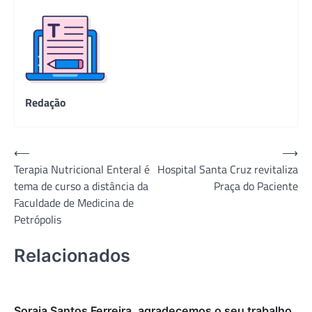
Redação
Navegação
⟵
⟶
Terapia Nutricional Enteral é
Hospital Santa Cruz revitaliza
de
tema de curso a distância da
Praça do Paciente
Post
Faculdade de Medicina de
Petrópolis
Relacionados
Soraia Santos Ferreira, agradecemos o seu trabalho