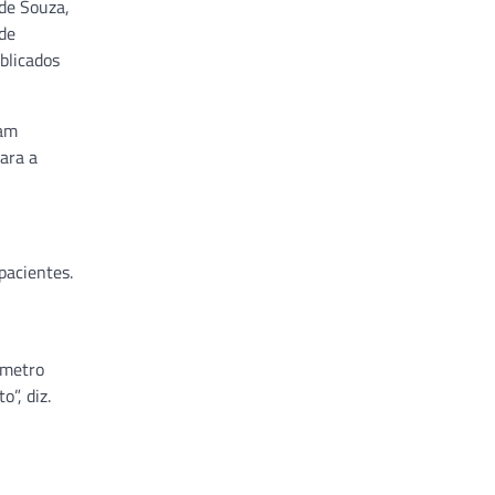
 de Souza,
de
blicados
ram
para a
pacientes.
ímetro
”, diz.