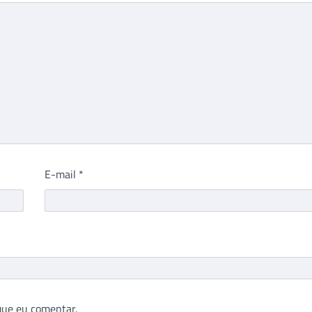
E-mail
*
que eu comentar.