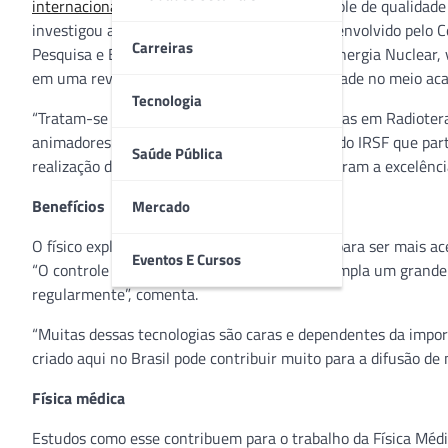
internacional
de dosimetria aplicada ao controle de qualidade 
investigou a viabilidade de um dosímetro desenvolvido pelo 
Carreiras
Pesquisa e Ensino da Comissão Nacional de Energia Nuclear, v
em uma revista científica de grande credibilidade no meio ac
Tecnologia
“Tratam-se de duas matrizes de borato testadas em Radioterap
animadores”, diz Arnie Nolasco, físico médico do IRSF que par
Saúde Pública
realização dos testes de qualidade que asseguram a excelência
Benefícios
Mercado
O físico explica que o material tem potencial para ser mais ac
Eventos E Cursos
“O controle de qualidade dos aparelhos contempla um grand
regularmente”, comenta.
“Muitas dessas tecnologias são caras e dependentes da import
criado aqui no Brasil pode contribuir muito para a difusão de 
Física médica
Estudos como esse contribuem para o trabalho da Física Médic