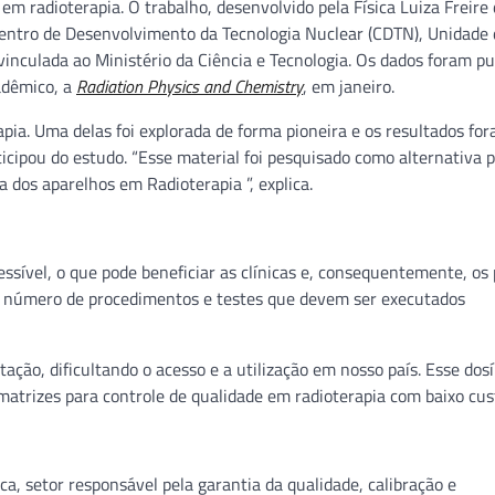
em radioterapia. O trabalho, desenvolvido pela Física Luiza Freire
Centro de Desenvolvimento da Tecnologia Nuclear (CDTN), Unidade 
inculada ao Ministério da Ciência e Tecnologia. Os dados foram pu
adêmico, a
Radiation Physics and Chemistry
, em janeiro.
ia. Uma delas foi explorada de forma pioneira e os resultados fo
ticipou do estudo. “Esse material foi pesquisado como alternativa 
 dos aparelhos em Radioterapia ”, explica.
essível, o que pode beneficiar as clínicas e, consequentemente, os 
e número de procedimentos e testes que devem ser executados
ação, dificultando o acesso e a utilização em nosso país. Esse dos
matrizes para controle de qualidade em radioterapia com baixo custo
a, setor responsável pela garantia da qualidade, calibração e