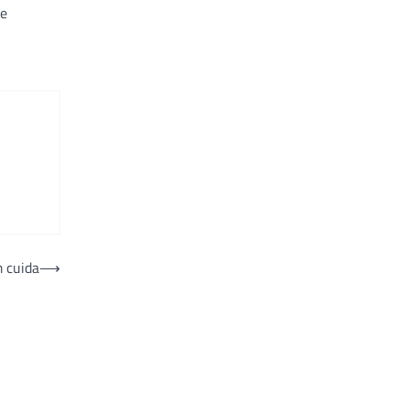
ue
 cuida
⟶