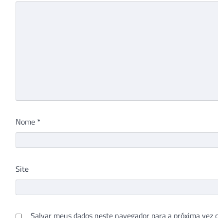
Nome
*
Site
Salvar meus dados neste navegador para a próxima vez 