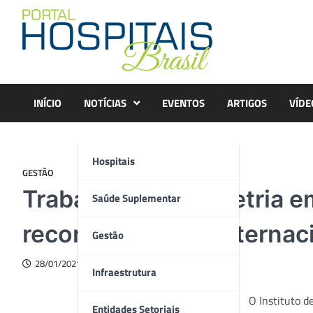
Skip
to
content
INÍCIO
NOTÍCIAS
EVENTOS
ARTIGOS
VÍDE
Hospitais
GESTÃO
Trabalho de dosimetria e
Saúde Suplementar
reconhecimento internac
Gestão
28/01/2021
Infraestrutura
O Instituto d
Entidades Setoriais