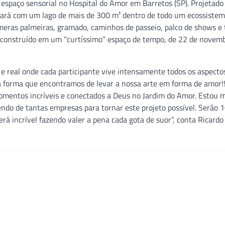
spaço sensorial no Hospital do Amor em Barretos (SP). Projetado 
ntará com um lago de mais de 300 m² dentro de todo um ecossiste
úmeras palmeiras, gramado, caminhos de passeio, palco de shows e 
 construído em um “curtíssimo” espaço de tempo, de 22 de novemb
 real onde cada participante vive intensamente todos os aspecto
 a forma que encontramos de levar a nossa arte em forma de amor!
omentos incríveis e conectados a Deus no Jardim do Amor. Estou mu
do de tantas empresas para tornar este projeto possível. Serão 1
á incrível fazendo valer a pena cada gota de suor”, conta Ricardo