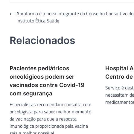
Navegação
⟵
Abrafarma é a nova integrante do Conselho Consultivo do
Instituto Ética Saúde
de
Post
Relacionados
Pacientes pediátricos
Hospital 
oncológicos podem ser
Centro de
vacinados contra Covid-19
Serviço é des
com segurança
necessitam de
medicamentosa
Especialistas recomendam consulta com
oncologista para saber melhor momento
da vacinação para que a resposta
imunológica proporcionada pela vacina
seja a melhor possível.