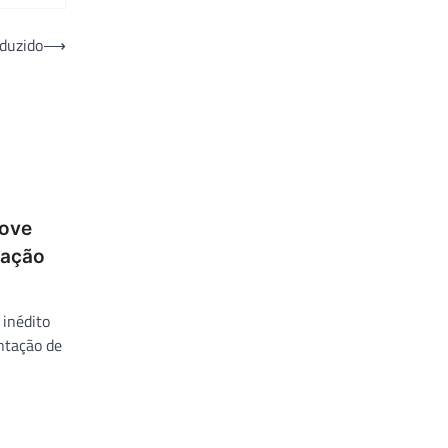
nduzido
⟶
move
tação
 inédito
ntação de