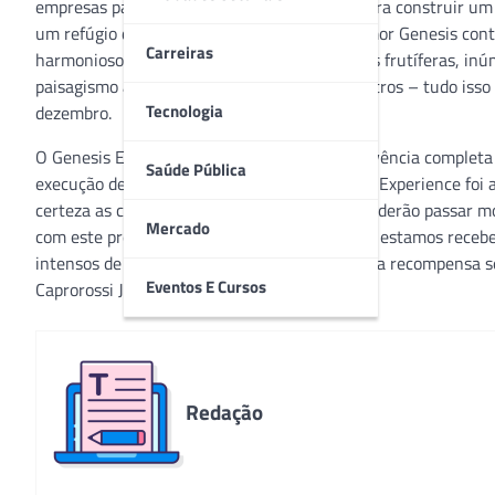
empresas parceiras e muita mão na massa para construir um e
um refúgio de paz e equilíbrio, o Jardim do Amor Genesis co
Carreiras
harmonioso e equilibrado, conectando árvores frutíferas, in
paisagismo além de uma corredeira de 10 metros – tudo isso
Tecnologia
dezembro.
O Genesis Experience é uma imersão, uma vivência completa e
Saúde Pública
execução de um projeto completo. “O Genesis Experience foi
certeza as crianças e pacientes do Hospital poderão passar m
Mercado
com este presente de Deus e com o apoio que estamos receben
intensos de muito trabalho, mas com certeza a recompensa ser
Eventos E Cursos
Caprorossi Junior, fundador da empresa.
Redação