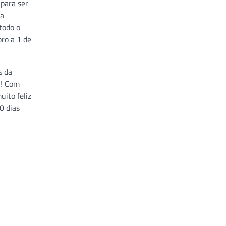
para ser
ma
todo o
ro a 1 de
s da
!! Com
ito feliz
0 dias