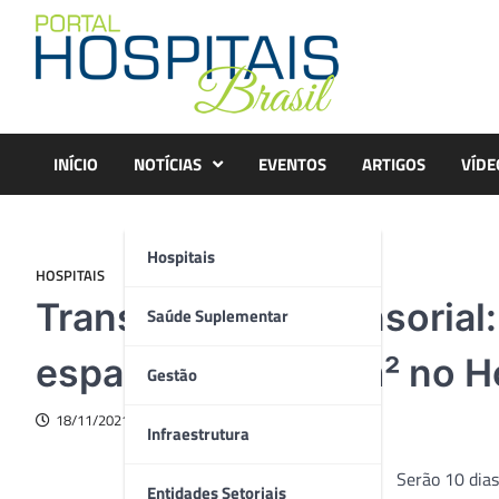
Skip
to
content
INÍCIO
NOTÍCIAS
EVENTOS
ARTIGOS
VÍDE
Hospitais
HOSPITAIS
Transformação sensorial:
Saúde Suplementar
espaço de 3.000 m² no H
Gestão
18/11/2021
Infraestrutura
Serão 10 dias
Entidades Setoriais