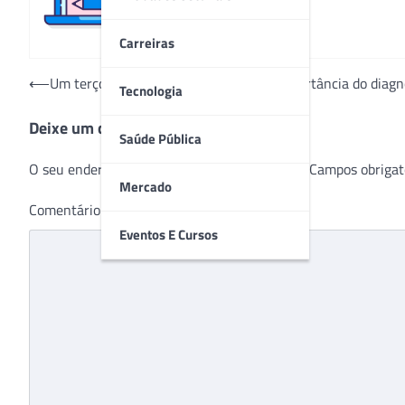
Carreiras
Navegação
⟵
Um terço dos brasileiros desconhece importância do diagn
Tecnologia
de
Deixe um comentário
Post
Saúde Pública
O seu endereço de e-mail não será publicado.
Campos obrigat
Mercado
Comentário
*
Eventos E Cursos