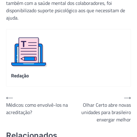
também com a saúde mental dos colaboradores, foi
disponibilizado suporte psicológico aos que necessitam de
ajuda.
Redação
Navegação
⟵
⟶
Médicos: como envolvê-los na
Olhar Certo abre novas
de
acreditação?
unidades para brasileiro
Post
enxergar melhor
Relacionados