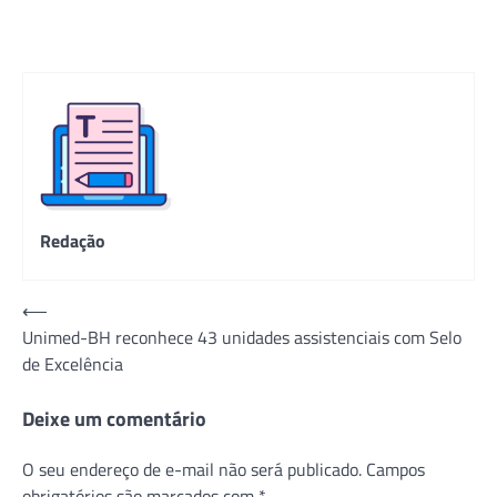
Redação
Navegação
⟵
Unimed-BH reconhece 43 unidades assistenciais com Selo
de
de Excelência
Post
Deixe um comentário
O seu endereço de e-mail não será publicado.
Campos
obrigatórios são marcados com
*