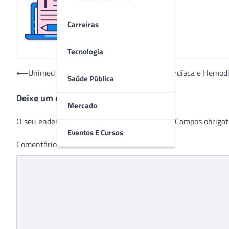
Redação
Carreiras
Tecnologia
Navegação
⟵
Unimed intensifica serviços de Cirurgia Cardíaca e Hemod
Saúde Pública
de
Deixe um comentário
Post
Mercado
O seu endereço de e-mail não será publicado.
Campos obrigat
Eventos E Cursos
Comentário
*