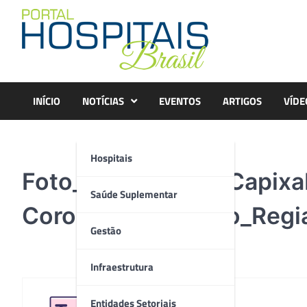
Skip
to
content
INÍCIO
NOTÍCIAS
EVENTOS
ARTIGOS
VÍDE
Hospitais
Foto_Unimed_Sul_Capixa
Saúde Suplementar
Coronariana -Unico_Regi
Gestão
Infraestrutura
Entidades Setoriais