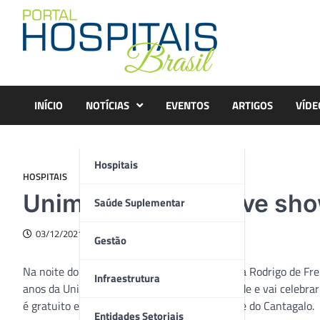
Skip
to
content
INÍCIO
NOTÍCIAS
EVENTOS
ARTIGOS
VÍDE
Hospitais
HOSPITAIS
Unimed-Rio promove show
Saúde Suplementar
03/12/2021
Gestão
Na noite do dia 4 de dezembro, o céu da Lagoa Rodrigo de F
Infraestrutura
anos da Unimed-Rio. A ação é inédita na cidade e vai celebrar
é gratuito e acontece às 20h próximo ao Corte do Cantagalo.
Entidades Setoriais