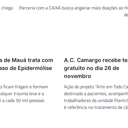
e chega
Parceria com a CAIXA busca angariar mais doações ao H
e
d
a de Mauá trata com
A.C. Camargo recebe te
aso de Epidermólise
gratuito no dia 26 de
novembro
s ficam frágeis e formam
Ação do projeto “Arte em Todo Ca
alquer trauma leve e a
destinada a pacientes, acompan
1 a cada 50 mil pessoas
trabalhadores da unidade filantr
é referência no tratamento de câ