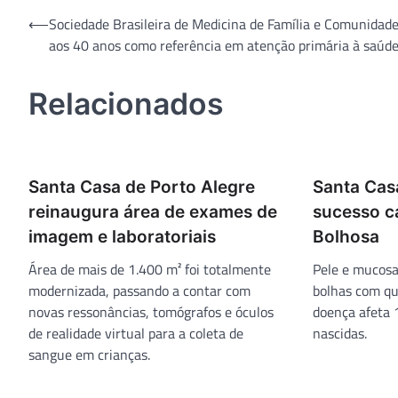
Navegação
⟵
Sociedade Brasileira de Medicina de Família e Comunidad
aos 40 anos como referência em atenção primária à saúd
de
Post
Relacionados
Santa Casa de Porto Alegre
Santa Cas
reinaugura área de exames de
sucesso c
imagem e laboratoriais
Bolhosa
Área de mais de 1.400 m² foi totalmente
Pele e mucosa
modernizada, passando a contar com
bolhas com qu
novas ressonâncias, tomógrafos e óculos
doença afeta 
de realidade virtual para a coleta de
nascidas.
sangue em crianças.