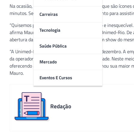
Na ocasião, 80 drones vão desenhar imagens que são ícones 
minutos. Segundo a organização, o melhor ponto para assisti
Carreiras
“Quisemos presentear a cidade com algo novo e inesquecível. 
Tecnologia
afirma Mauro Madruga, Superintendente da Unimed-Rio. De aco
abertura das Olimpíadas de Tóquio, em que um show do mesm
Saúde Pública
“A Unimed-Rio completa 50 anos no dia 8 de dezembro. A empr
da operadora, é um dos mais lembrados da cidade. Neste meio
Mercado
oferecendo a atenção de qualidade que se tornou sua maior m
Mauro.
Eventos E Cursos
Redação