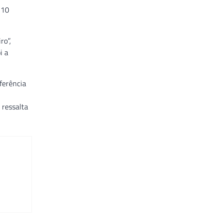
 10
ro”,
i a
ferência
 ressalta