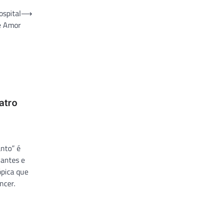
ospital
⟶
e Amor
atro
nto” é
hantes e
ópica que
ncer.