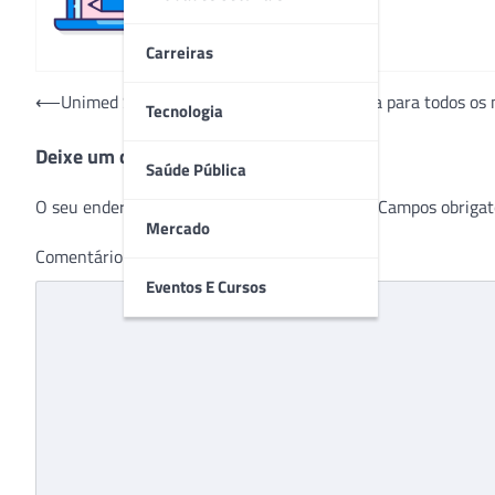
Carreiras
Navegação
⟵
Unimed Sorocaba ampliará o Outubro Rosa para todos os
Tecnologia
de
Deixe um comentário
Post
Saúde Pública
O seu endereço de e-mail não será publicado.
Campos obrigat
Mercado
Comentário
*
Eventos E Cursos