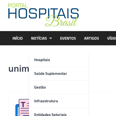
Skip
to
content
INÍCIO
NOTÍCIAS
EVENTOS
ARTIGOS
VÍDE
Hospitais
unimed rosa
Saúde Suplementar
Gestão
Infraestrutura
Redação
Entidades Setoriais