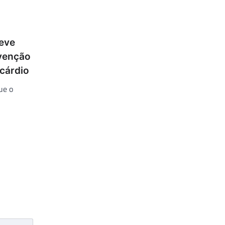
eve
evenção
cárdio
ue o