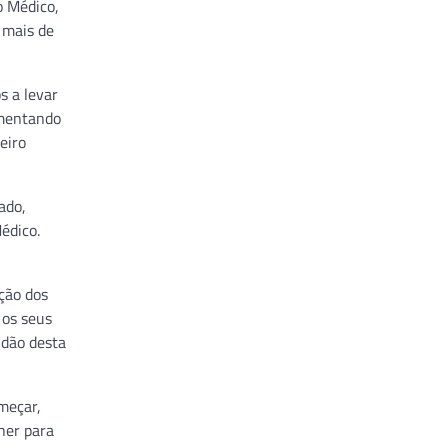
o Médico,
 mais de
s a levar
umentando
eiro
ado,
édico.
ção dos
 os seus
idão desta
meçar,
her para