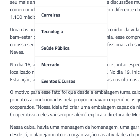
seu mais amplo contexto, esteve no centro das discussões mu
comemorado em 18 de outubro, de uma maneira diferente dos 
Carreiras
1.100 médicos cooperados.
Uma das novidades foi a campanha “Viver para cuidar da vida 
Tecnologia
bem-estar para as pessoas. Em meio à pandemia, esse compro
o nosso sentimento de gratidão a todos os profissionais da s
Saúde Pública
Neves.
No dia 16, a Unimed Sorocaba ofereceu almoço e jantar espec
Mercado
localizado no Hospital Dr. Miguel Soeiro (HMS). No dia 19, in
Esta ação, aliás, registrou o recorde de entregas dos últimos 
Eventos E Cursos
O motivo para esse fato foi que desde a embalagem (uma caix
produtos acondicionados nela proporcionavam experiências q
cooperados. “Nossa ideia foi criar uma embalagem capaz de n
Cooperativa a eles vai sempre além”, explica a diretora de Me
Nessa caixa, havia uma mensagem de homenagem, uma garrafa
desde já, o planejamento e a organização das atividades do 