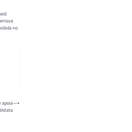
oas)
tensiva
xibida no
e apoia
⟶
róstata