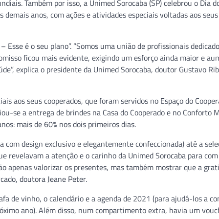
ndiais. Também por isso, a Unimed Sorocaba (SP) celebrou o Dia d
demais anos, com ações e atividades especiais voltadas aos seus
– Esse é o seu plano”. “Somos uma união de profissionais dedicado
misso ficou mais evidente, exigindo um esforço ainda maior e a
aúde”, explica o presidente da Unimed Sorocaba, doutor Gustavo Rib
iais aos seus cooperados, que foram servidos no Espaço do Cooper
iciou-se a entrega de brindes na Casa do Cooperado e no Conforto M
anos: mais de 60% nos dois primeiros dias.
a com design exclusivo e elegantemente confeccionada) até a sele
ue revelavam a atenção e o carinho da Unimed Sorocaba para com
ão apenas valorizar os presentes, mas também mostrar que a grat
rcado, doutora Jeane Peter.
 de vinho, o calendário e a agenda de 2021 (para ajudá-los a co
próximo ano). Além disso, num compartimento extra, havia um vouc