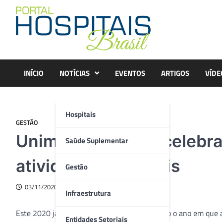
Skip
to
content
INÍCIO
NOTÍCIAS
EVENTOS
ARTIGOS
VÍDE
Hospitais
GESTÃO
Unimed Sorocaba celebra
Saúde Suplementar
atividades especiais
Gestão
03/11/2020
Infraestrutura
Este 2020 já ficou registrado na história como o ano em que 
Entidades Setoriais