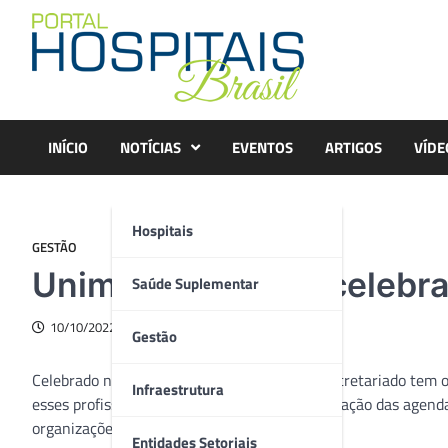
Skip
to
content
INÍCIO
NOTÍCIAS
EVENTOS
ARTIGOS
VÍDE
Hospitais
GESTÃO
Unimed Sorocaba celebra 
Saúde Suplementar
10/10/2022
Gestão
Celebrado no dia 30 de setembro, o Dia do Secretariado tem 
Infraestrutura
esses profissionais que se dedicam na organização das agend
organizações.
Entidades Setoriais