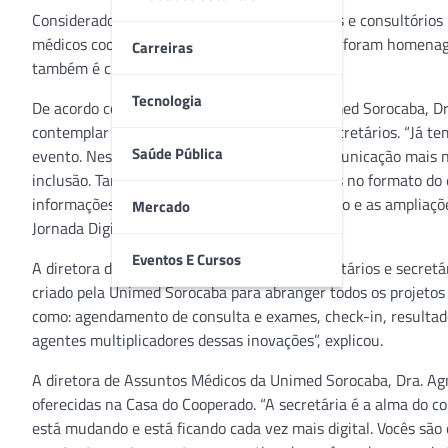
Considerados peças fundamentais nas clínicas e consultórios m
médicos cooperados da Unimed Sorocaba (SP) foram homenage
Carreiras
também é cuidar”.
Tecnologia
De acordo com a diretora de Mercado da Unimed Sorocaba, Dra
contemplar a participação de secretárias e secretários. “Já 
Saúde Pública
evento. Neste ano, decidimos trazer uma comunicação mais n
inclusão. Também fizemos algumas alterações no formato do 
informações relevantes sobre a reestruturação e as ampliaçõ
Mercado
Jornada Digital e a Experiência do Paciente.”
Eventos E Cursos
A diretora destacou a importância de os secretários e secre
criado pela Unimed Sorocaba para abranger todos os projetos 
como: agendamento de consulta e exames, check-in, resultado 
agentes multiplicadores dessas inovações”, explicou.
A diretora de Assuntos Médicos da Unimed Sorocaba, Dra. Agne
oferecidas na Casa do Cooperado. “A secretária é a alma do 
está mudando e está ficando cada vez mais digital. Vocês são