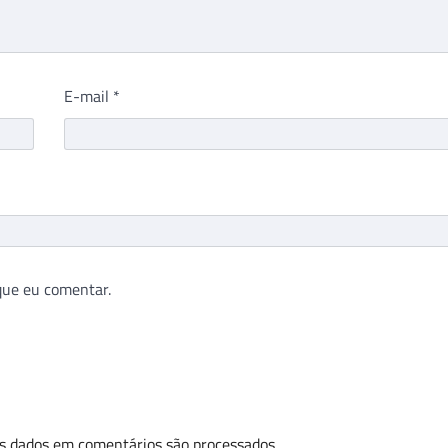
E-mail
*
que eu comentar.
s dados em comentários são processados
.