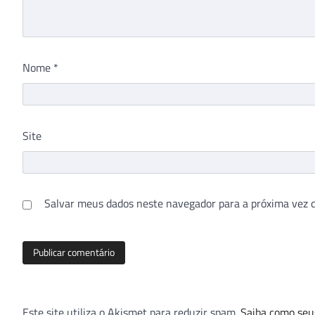
Nome
*
Site
Salvar meus dados neste navegador para a próxima vez 
Este site utiliza o Akismet para reduzir spam.
Saiba como seu