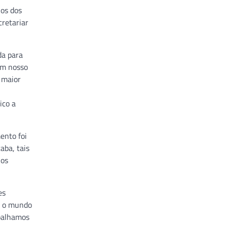
ios dos
retariar
da para
em nosso
 maior
ico a
ento foi
aba, tais
ios
es
ue o mundo
abalhamos