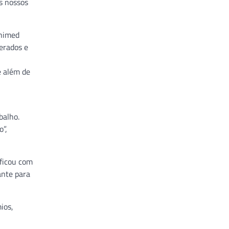
s nossos
Unimed
erados e
e além de
balho.
o”,
ificou com
ante para
ios,