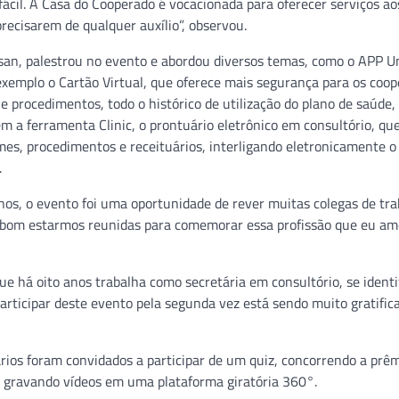
ácil. A Casa do Cooperado é vocacionada para oferecer serviços ao
recisarem de qualquer auxílio”, observou.
san, palestrou no evento e abordou diversos temas, como o APP 
xemplo o Cartão Virtual, que oferece mais segurança para os coop
e procedimentos, todo o histórico de utilização do plano de saúde,
m a ferramenta Clinic, o prontuário eletrônico em consultório, qu
ames, procedimentos e receituários, interligando eletronicamente o
.
anos, o evento foi uma oportunidade de rever muitas colegas de tra
to bom estarmos reunidas para comemorar essa profissão que eu am
ue há oito anos trabalha como secretária em consultório, se ident
articipar deste evento pela segunda vez está sendo muito gratific
ários foram convidados a participar de um quiz, concorrendo a prêm
r gravando vídeos em uma plataforma giratória 360°.