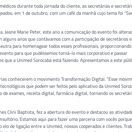
édicos durante toda jornada do cliente, as secretárias e secretár
ados, em 1 de outubro, com um café da manhã cujo tema foi “Sec
. Jeane Marie Peter, este ano a comunicação do evento foi altera
tem alguns anos que contávamos com a participação de secretários 
eutra para homenagear todos esses profissionais, proporcionando
evento para que pudéssemos torná-lo mais corporativo e passar
es que a Unimed Sorocaba está fazendo. Apresentamos a este públ
tárias conhecerem o movimento Transformação Digital. “Esse movim
tecnológicos que podem ser feitos pelo aplicativo da Unimed Soroc
de exames, receita digital, farmácia digital, tornando os secretár
s Clini Baptista, fez a abertura do evento e destacou as atividad
consultório. Estamos aqui para fazer uma parceria com vocês porq
 o elo de ligação entre a Unimed, nossos cooperados e clientes. Tr