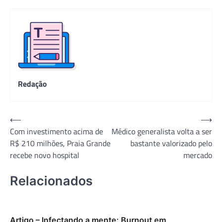
Redação
Navegação
⟵
⟶
Com investimento acima de
Médico generalista volta a ser
de
R$ 210 milhões, Praia Grande
bastante valorizado pelo
Post
recebe novo hospital
mercado
Relacionados
Artigo – Infectando a mente: Burnout em