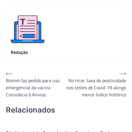
Redação
Navegação
⟵
⟶
Biomm faz pedido para uso
No Hcor, taxa de positividade
de
emergencial da vacina
nos testes de Covid-19 atinge
Post
Convidecia à Anvisa
menor índice histórico
Relacionados