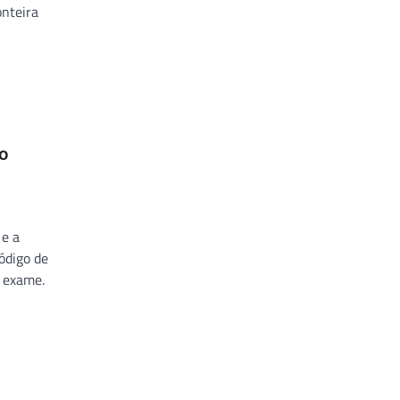
onteira
no
 e a
ódigo de
o exame.