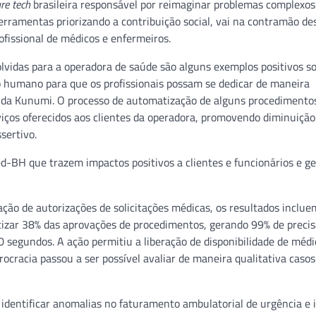
re tech
brasileira responsável por reimaginar problemas complexos
ferramentas priorizando a contribuição social, vai na contramão des
rofissional de médicos e enfermeiros.
lvidas para a operadora de saúde são alguns exemplos positivos s
o humano para que os profissionais possam se dedicar de maneira
a da Kunumi. O processo de automatização de alguns procedimentos
rviços oferecidos aos clientes da operadora, promovendo diminuição
sertivo.
ed-BH que trazem impactos positivos a clientes e funcionários e g
ção de autorizações de solicitações médicas, os resultados inclu
izar 38% das aprovações de procedimentos, gerando 99% de precis
segundos. A ação permitiu a liberação de disponibilidade de médi
ocracia passou a ser possível avaliar de maneira qualitativa caso
 identificar anomalias no faturamento ambulatorial de urgência e 