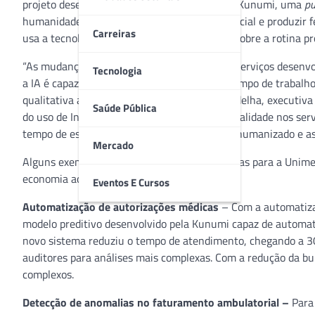
projeto desenvolvido para a Unimed-BH pela Kunumi, uma
pu
humanidade pelas lentes da inteligência artificial e produzir 
Carreiras
usa a tecnologia para gerar efeitos positivos sobre a rotina p
“As mudanças tecnológicas e otimizações de serviços desenvo
Tecnologia
a IA é capaz de fazer, gerando economia de tempo de trabalh
qualitativa aos pacientes”, comenta Joana Gadelha, executiv
Saúde Pública
do uso de Inteligência Artificial gerou mais qualidade nos se
tempo de espera, além de atendimento mais humanizado e as
Mercado
Alguns exemplos sobre as possibilidades criadas para a Unim
economia ao negócio:
Eventos E Cursos
Automatização de autorizações médicas
– Com a automatiza
modelo preditivo desenvolvido pela Kunumi capaz de automat
novo sistema reduziu o tempo de atendimento, chegando a 30 
auditores para análises mais complexas. Com a redução da bur
complexos.
Detecção de anomalias no faturamento ambulatorial –
Para