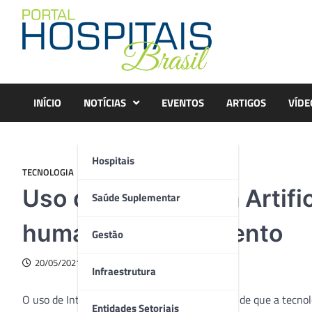
Skip
to
content
INÍCIO
NOTÍCIAS
EVENTOS
ARTIGOS
VÍDE
Hospitais
TECNOLOGIA
Uso de Inteligência Artifi
Saúde Suplementar
humaniza atendimento
Gestão
20/05/2021
Infraestrutura
O uso de Inteligência Artificial envolve o mito de que a tec
Entidades Setoriais