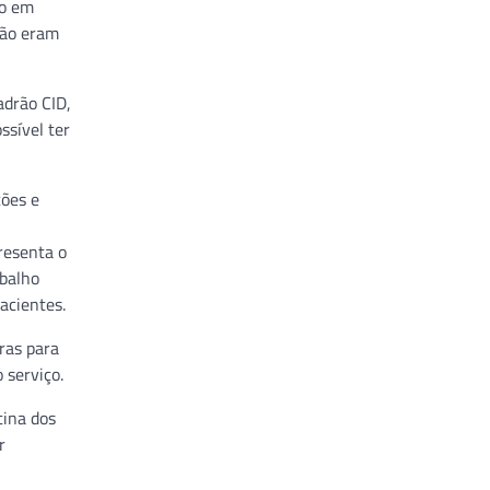
ão em
não eram
adrão CID,
ssível ter
ções e
resenta o
abalho
acientes.
ras para
 serviço.
tina dos
r