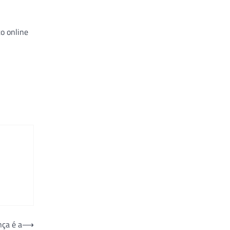
o online
nça é a
⟶