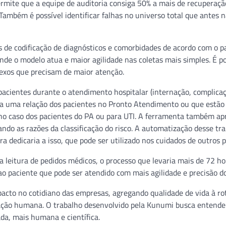
ermite que a equipe de auditoria consiga 50% a mais de recuperaç
 Também é possível identificar falhas no universo total que antes 
 de codificação de diagnósticos e comorbidades de acordo com o p
e o modelo atua e maior agilidade nas coletas mais simples. É po
lexos que precisam de maior atenção.
 pacientes durante o atendimento hospitalar (internação, complica
nta uma relação dos pacientes no Pronto Atendimento ou que estão
 no caso dos pacientes do PA ou para UTI. A ferramenta também ap
ando as razões da classificação do risco. A automatização desse tr
dedicaria a isso, que pode ser utilizado nos cuidados de outros p
 leitura de pedidos médicos, o processo que levaria mais de 72 ho
ao paciente que pode ser atendido com mais agilidade e precisão do
mpacto no cotidiano das empresas, agregando qualidade de vida à ro
ação humana. O trabalho desenvolvido pela Kunumi busca entende
a, mais humana e científica.