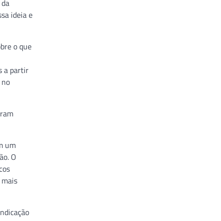
 da
sa ideia e
obre o que
 a partir
 no
eram
em um
ão. O
cos
s mais
indicação