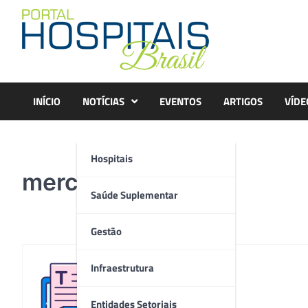
Skip
to
content
INÍCIO
NOTÍCIAS
EVENTOS
ARTIGOS
VÍDE
Hospitais
merce
Saúde Suplementar
Gestão
Infraestrutura
Redação
Entidades Setoriais