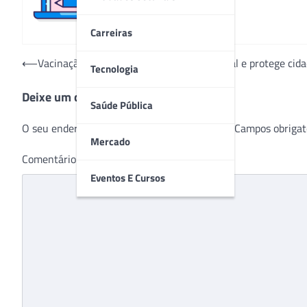
Carreiras
Navegação
⟵
Vacinação: obrigatoriedade é constitucional e protege cid
Tecnologia
de
Deixe um comentário
Post
Saúde Pública
O seu endereço de e-mail não será publicado.
Campos obrigat
Mercado
Comentário
*
Eventos E Cursos