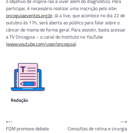
o objetivo de inspirá-las a viver além do diagnóstico. Para
participar, é necessário realizar uma inscrição pelo site:
oncoguiaeventos.org.br
. Já a live, que acontece no dia 22 de
outubro às 17h, será aberta ao público para falar sobre o
câncer de mama de forma geral. Para assistir, basta acessar
a TV Oncoguia – o canal do Instituto no YouTube
(
www.youtube.com/user/oncoguia
).
Redação
Navegação
⟵
⟶
FQM promove debate
Consultas de rotina e cirurgia
de