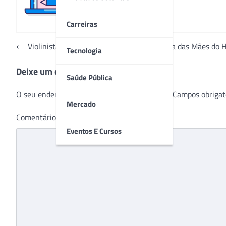
Carreiras
Navegação
⟵
Violinista dá inicio as comemorações do Dia das Mães do Ho
Tecnologia
de
Deixe um comentário
Post
Saúde Pública
O seu endereço de e-mail não será publicado.
Campos obrigat
Mercado
Comentário
*
Eventos E Cursos