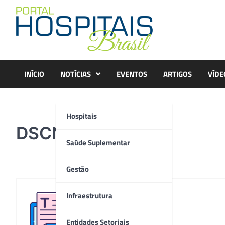
Skip
to
content
INÍCIO
NOTÍCIAS
EVENTOS
ARTIGOS
VÍDE
Hospitais
DSCN3434
Saúde Suplementar
Gestão
Infraestrutura
Redação
Entidades Setoriais