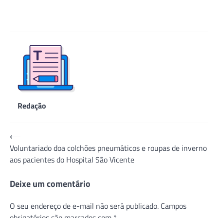
Redação
Navegação
⟵
Voluntariado doa colchões pneumáticos e roupas de inverno
de
aos pacientes do Hospital São Vicente
Post
Deixe um comentário
O seu endereço de e-mail não será publicado.
Campos
obrigatórios são marcados com
*