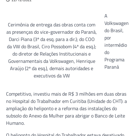
A
Volkswagen
Cerimônia de entrega das obras conta com
do Brasil,
as presenças do vice-governador do Paraná,
por
Darci Piana (3º da esq. para a dir.); do COO
intermédio
da VW do Brasil, Ciro Possobom (4º da esq.);
do
do diretor de Relações Institucionais e
Programa
Governamentais da Volkswagen, Henrique
Paraná
Araújo (2º da esq.), demais autoridades e
executivos da VW
Competitivo, investiu mais de R$ 3 milhões em duas obras
no Hospital do Trabalhador em Curitiba (Unidade do CHT): a
ampliação do heliponto e a reforma das instalações do
subsolo do Anexo da Mulher para abrigar o Banco de Leite
Humano.
O heliponto do Hospital do Trabalhador estava desativado