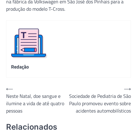
na fábrica da Volkswagen em São José dos Pinhais para a
produção do modelo T-Cross.
Redação
Navegação
⟵
⟶
Neste Natal, doe sangue e
Sociedade de Pediatria de São
de
ilumine a vida de até quatro
Paulo promoveu evento sobre
Post
pessoas
acidentes automobilísticos
Relacionados