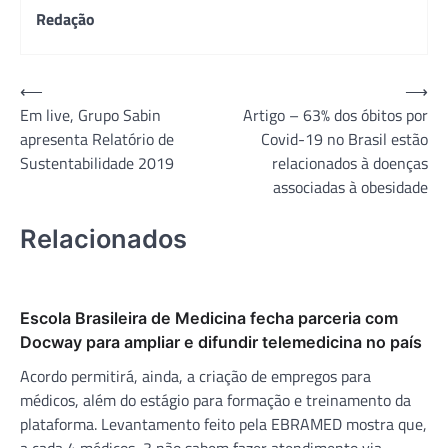
Redação
Navegação
⟵
⟶
Em live, Grupo Sabin
Artigo – 63% dos óbitos por
de
apresenta Relatório de
Covid-19 no Brasil estão
Post
Sustentabilidade 2019
relacionados à doenças
associadas à obesidade
Relacionados
Escola Brasileira de Medicina fecha parceria com
Docway para ampliar e difundir telemedicina no país
Acordo permitirá, ainda, a criação de empregos para
médicos, além do estágio para formação e treinamento da
plataforma. Levantamento feito pela EBRAMED mostra que,
a cada 4 médicos, 3 não sabem fazer atendimento via