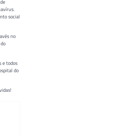
 de
avírus.
to social
ravés no
 do
s e todos
spital do
vidas!