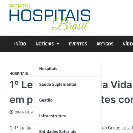
Skip
to
content
INÍCIO
NOTÍCIAS
EVENTOS
ARTIGOS
VÍDE
Hospitais
HOSPITAIS
1º Leilão Virtual Pela Vi
Saúde Suplementar
em prol dos pacientes c
Gestão
09/07/2020
Infraestrutura
O 1º Leilão Virtual Pela Vida é uma realização do Grupo Luta
Entidades Setoriais