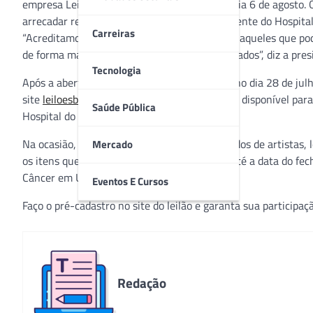
empresa Leilões Brasil que vai acontecer no dia 6 de agosto.
arrecadar recursos para o tratamento do paciente do Hospit
Carreiras
“Acreditamos que somente convocando todos aqueles que po
de forma mais positiva e com melhores resultados”, diz a pres
Tecnologia
Após a abertura dos lotes, que vai acontecer no dia 28 de jul
site
leiloesbrasiluberlandia.com.br
, que já está disponível pa
Saúde Pública
Hospital do Câncer em Uberlândia.
Na ocasião, serão leiloados objetos autografados de artistas,
Mercado
os itens que forem doados pela comunidade até a data do fec
Câncer em Uberlândia.
Eventos E Cursos
Faço o pré-cadastro no site do leilão e garanta sua participa
Redação