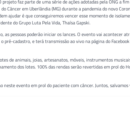
 O projeto faz parte de uma série de ações adotadas pela ONG a fim
al do Câncer em Uberlândia (MG) durante a pandemia do novo Coron
dem ajudar é que conseguiremos vencer esse momento de isolamen
idente do Grupo Luta Pela Vida, Thaísa Gapski.
ho, as pessoas poderão iniciar os lances. O evento vai acontecer at
ra o pré-cadastro, e terá transmissão ao vivo na página do Facebook
 lotes de animais, joias, artesanatos, móveis, instrumentos musicai
hamento dos lotes. 100% das rendas serão revertidas em prol do Ho
ção neste evento em prol do paciente com câncer. Juntos, salvamos 