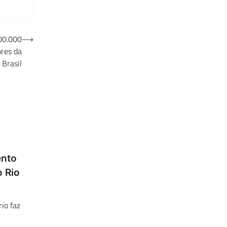
00.000
⟶
ores da
 Brasil
ento
o Rio
io faz