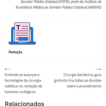
Servidor Público Estadual (HSPE), parte do Instituto de
Assistência Médica ao Servidor Público Estadual (IAMSPE)
Redação
Navegação
⟵
⟶
Entenda os avanços e
Cirurgia bariátrica: guia
de
tecnologias da cirurgia
gratuito tira todas as dúvidas
Post
robótica na remoção de
sobre o procedimento
tumores urológicos
Relacionados