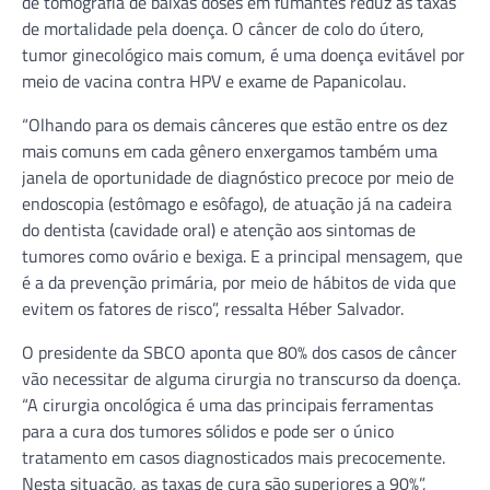
de tomografia de baixas doses em fumantes reduz as taxas
de mortalidade pela doença. O câncer de colo do útero,
tumor ginecológico mais comum, é uma doença evitável por
meio de vacina contra HPV e exame de Papanicolau.
“Olhando para os demais cânceres que estão entre os dez
mais comuns em cada gênero enxergamos também uma
janela de oportunidade de diagnóstico precoce por meio de
endoscopia (estômago e esôfago), de atuação já na cadeira
do dentista (cavidade oral) e atenção aos sintomas de
tumores como ovário e bexiga. E a principal mensagem, que
é a da prevenção primária, por meio de hábitos de vida que
evitem os fatores de risco”, ressalta Héber Salvador.
O presidente da SBCO aponta que 80% dos casos de câncer
vão necessitar de alguma cirurgia no transcurso da doença.
“A cirurgia oncológica é uma das principais ferramentas
para a cura dos tumores sólidos e pode ser o único
tratamento em casos diagnosticados mais precocemente.
Nesta situação, as taxas de cura são superiores a 90%”,