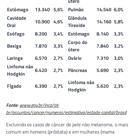
útero
Estômago
13.340
5,6%
Pulmão
14.540
6,0%
Cavidade
Glândula
10.900
4,6%
14.160
5,8%
Oral
Tireoide
Esôfago
8.200
3,4%
Estômago
8.140
3,3%
Corpo do
Bexiga
7.870
3,3%
7.840
3,2%
útero
Laringe
6.570
2,7%
Ovário
7.310
3,0%
Linfoma não
6.420
2,7%
Pâncreas
5.690
2,3%
Hodgkin
Linfoma não
Fígado
6.390
2,7%
5.620
2,3%
Hodgkin
Fonte:
www.gov.br/inca/pt-
br/assuntos/cancer/numeros/estimativa/estado-capital/brasil
Excluindo os casos de câncer de pele não melanoma, o mais
comum em homens (próstata) e em mulheres (mama