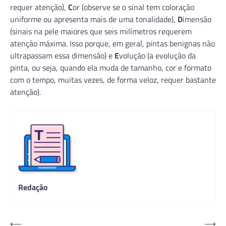
requer atenção),
C
or (observe se o sinal tem coloração
uniforme ou apresenta mais de uma tonalidade),
D
imensão
(sinais na pele maiores que seis milímetros requerem
atenção máxima. Isso porque, em geral, pintas benignas não
ultrapassam essa dimensão) e
E
volução (a evolução da
pinta, ou seja, quando ela muda de tamanho, cor e formato
com o tempo, muitas vezes, de forma veloz, requer bastante
atenção).
Redação
Navegação
⟵
⟶