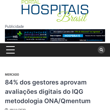
Skip
to
content
Publicidade
MERCADO
84% dos gestores aprovam
avaliações digitais do IQG
metodologia ONA/Qmentum
18/11/2020