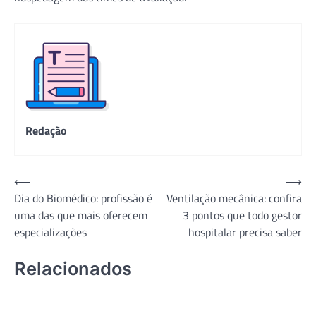
Redação
Navegação
⟵
⟶
Dia do Biomédico: profissão é
Ventilação mecânica: confira
de
uma das que mais oferecem
3 pontos que todo gestor
Post
especializações
hospitalar precisa saber
Relacionados