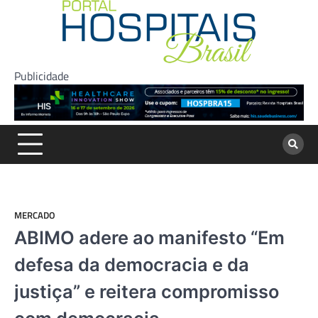
Skip
to
content
Publicidade
MERCADO
ABIMO adere ao manifesto “Em
defesa da democracia e da
justiça” e reitera compromisso